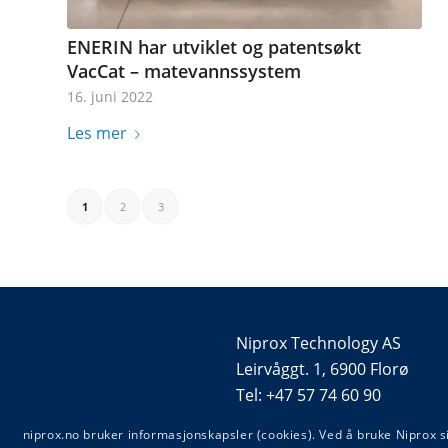
ENERIN har utviklet og patentsøkt
VacCat – matevannssystem
16. juni 2022
Les mer
1
2
3
Niprox Technology AS
Leirvåggt. 1, 6900 Florø
Tel: +47 57 74 60 90
post@niprox.no
niprox.no bruker informasjonskapsler (cookies). Ved å bruke Niprox 