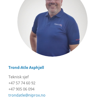
Trond-Atle Asphjell
Teknisk sjef
+47 57 74 60 92
+47 905 06 094
trondatle@niprox.no