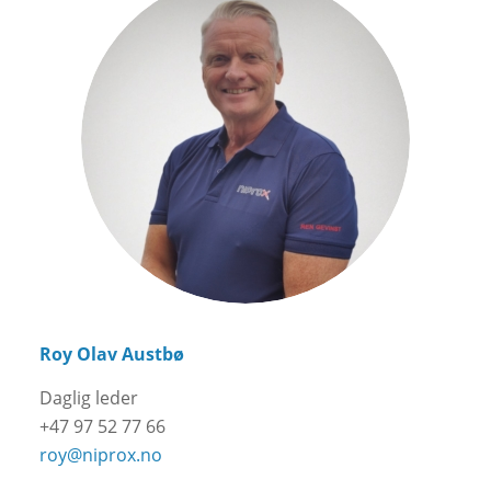
Roy Olav Austbø
Daglig leder
+47 97 52 77 66
roy@niprox.no