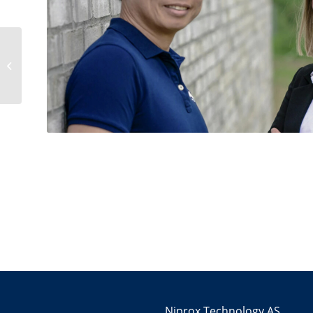
Gjør det enklere med
QR-koder
Niprox Technology AS