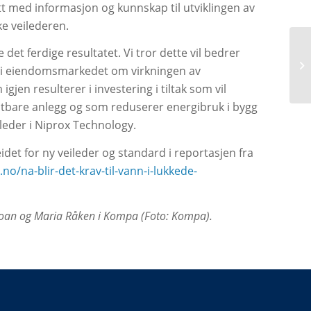
t med informasjon og kunnskap til utviklingen av
e veilederen.
e det ferdige resultatet. Vi tror dette vil bedrer
 i eiendomsmarkedet om virkningen av
jen resulterer i investering i tiltak som vil
stbare anlegg og som reduserer energibruk i bygg
 leder i Niprox Technology.
det for ny veileder og standard i reportasjen fra
no/na-blir-det-krav-til-vann-i-lukkede-
a Doan og Maria Råken i Kompa
(Foto: Kompa).