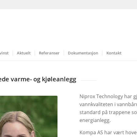
vinst
Aktuelt
Referanser
Dokumentasjon
Kontakt
ede varme- og kjøleanlegg
Niprox Technology har 
vannkvaliteten i vannbår
standard på trappene som 
energianlegg.
Kompa AS har vært hove