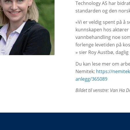
Technology AS har bidrat
standarden og den norsk
«Vi er veldig spent på å s
kunnskapen hos aktører
vannbehandling noe som ig
forlenge levetiden på ko
» sier Roy Austbø, daglig
Du kan lese mer om arbei
Nemitek:
https://nemitek.
anlegg/365089
Bildet til venstre: Van H