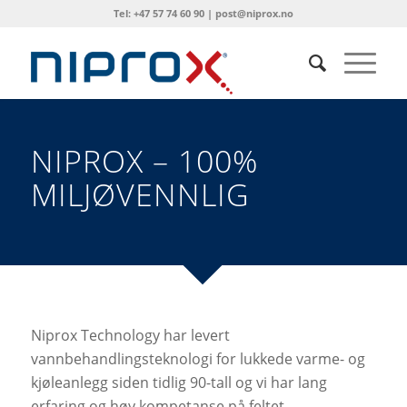
Tel: +47 57 74 60 90 | post@niprox.no
NIPROX – 100%
MILJØVENNLIG
Niprox Technology har levert
vannbehandlingsteknologi for lukkede varme- og
kjøleanlegg siden tidlig 90-tall og vi har lang
erfaring og høy kompetanse på feltet.