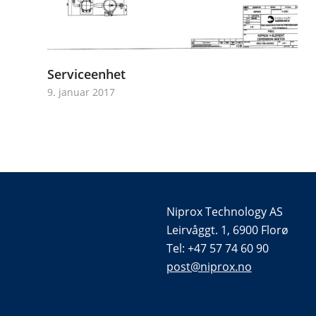
Serviceenhet
9. januar 2017
Niprox Technology AS
Leirvåggt. 1, 6900 Florø
Tel: +47 57 74 60 90
post@niprox.no