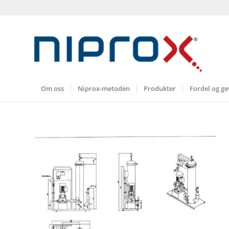
Om oss
Niprox-metoden
Produkter
Fordel og ge