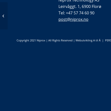
Niprox Technology AS
Leirvåggt. 1, 6900 Florø
Tel: +47 57 74 60 90
Höegh Eiendom
post@niprox.no
Copyright 2021 Niprox | All Rights Reserved |
Webutvikling A til Å
|
PER