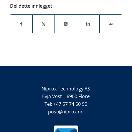
Del dette innlegget
Niprox Technology AS
Evja Vest – 6900 Florø
Tel: +47 57 74 60 90
post@niprox.no