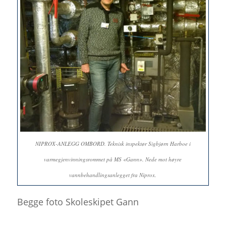
NIPROX-ANLEGG OMBORD. Teknisk inspektør Sigbjørn Harboe i
varmegjenvinningsrommet på MS «Gann». Nede mot høyre
vannbehandlingsanlegget fra Niprox.
Begge foto Skoleskipet Gann