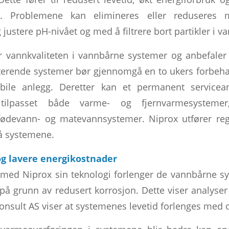
. Problemene kan elimineres eller reduseres 
justere pH-nivået og med å filtrere bort partikler i va
r vannkvaliteten i vannbårne systemer og anbefaler 
sterende systemer bør gjennomgå en to ukers forbeh
ile anlegg. Deretter kan et permanent serviceanl
ilpasset både varme- og fjernvarmesystemer,
 fødevann- og matevannsystemer. Niprox utfører reg
å systemene.
og lavere energikostnader
med Niprox sin teknologi forlenger de vannbårne sy
på grunn av redusert korrosjon. Dette viser analyser
onsult AS viser at systemenes levetid forlenges med o