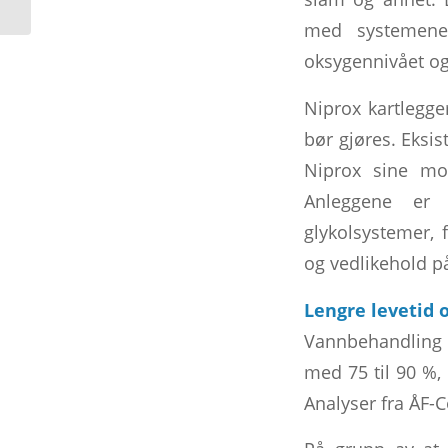
med systemene
oksygennivået og 
Niprox kartlegge
bør gjøres. Eksi
Niprox sine mob
Anleggene er t
glykolsystemer,
og vedlikehold p
Lengre levetid 
Vannbehandling 
med 75 til 90 %, 
Analyser fra ÅF-C