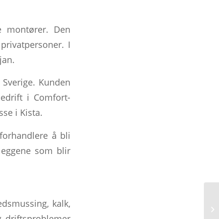
te montører. Den
privatpersoner. I
jan.
l Sverige. Kunden
drift i Comfort-
se i Kista.
 forhandlere å bli
leggene som blir
edsmussing, kalk,
g driftsproblemer