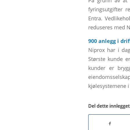
På grunn av at 
fyringsutgifter
Entra. Vedlikeho
reduseres med N
900 anlegg i drif
Niprox har i dag
Største kunde er
kunder er bryg
eiendomsselska
kjølesystemene i 
Del dette innlegget