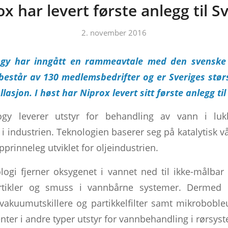
x har levert første anlegg til S
2. november 2016
ogy har inngått en rammeavtale med den svenske 
estår av 130 medlemsbedrifter og er Sveriges stør
llasjon. I høst har Niprox levert sitt første anlegg til
ogy leverer utstyr for behandling av vann i lu
i industrien. Teknologien baserer seg på katalytisk 
prinneleg utviklet for oljeindustrien.
logi fjerner oksygenet i vannet ned til ikke-målbar
rtikler og smuss i vannbårne systemer. Dermed e
akuumutskillere og partikkelfilter samt mikrobobleu
ter i andre typer utstyr for vannbehandling i rørsys