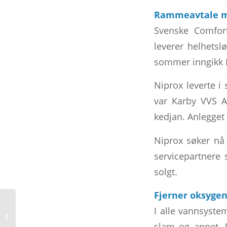
Rammeavtale m
Svenske Comfort
leverer helhetsl
sommer inngikk 
Niprox leverte i
var Karby VVS A
kedjan. Anlegget
Niprox søker nå e
servicepartnere
solgt.
Fjerner oksygen
I alle vannsyste
Vedlikeholdsanlegg
slam og annet. D