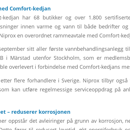
ed Comfort-kedjan
-kedjan har 68 butikker og over 1.800 sertifiser
øsninger innen varme og vann til både bedrifter og 
Niprox en overordnet rammeavtale med Comfort-ked
 september sitt aller første vannbehandlingsanlegg ti
B i Märstad utenfor Stockholm, som er medlemsbe
 ble overlevert i forbindelse med Comfort-kedjans mes
tter flere forhandlere i Sverige. Niprox tilbyr også
 som kan utføre regelmessige serviceoppdrag på an
et – reduserer korrosjonen
mer oppstår det avleiringer på grunn av korrosjon, n
ette fører til redusert levetid, økt energiforbruk o