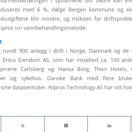
varmeoverføringen i systemene blir bedre kan en
 reduseres med 6 %, ifølge Bergen kommune og e
ldsutgiftene blir mindre, og risikoen for driftsprob
iprox sin vannbehandlingsmetode.
t
 rundt 900 anlegg i drift i Norge, Danmark og de 
 Entra Eiendom AS, som har installert ca. 150 anl
geriene Carlsberg og Hansa Borg, Thon Hotels, O
per og sykehus. Danske Bank med flere bruke
sine datasentraler. Niprox Technology AS har sitt hov