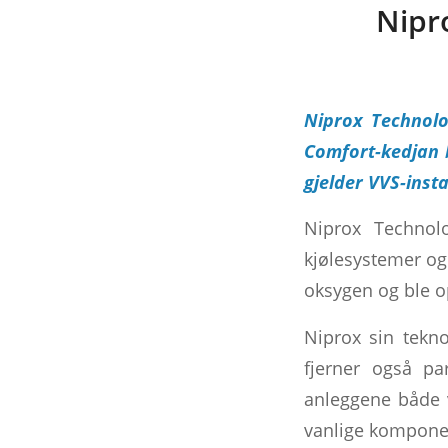
Nipro
Niprox Technol
Comfort-kedjan b
gjelder VVS-insta
Niprox Technol
kjølesystemer og 
oksygen og ble op
Niprox sin tekno
fjerner også pa
anleggene både v
vanlige komponen