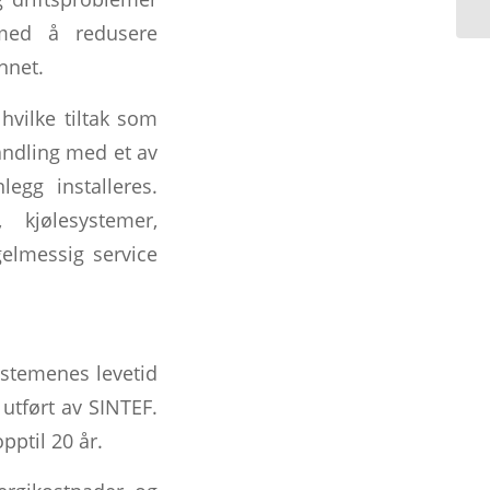
med å redusere
nnet.
hvilke tiltak som
andling med et av
egg installeres.
 kjølesystemer,
elmessig service
stemenes levetid
 utført av SINTEF.
pptil 20 år.