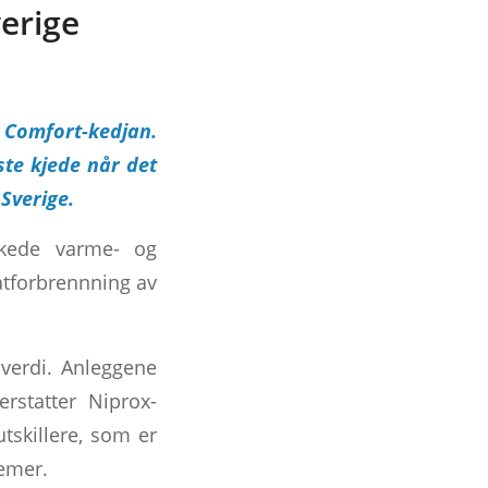
verige
Comfort-kedjan.
ste kjede når det
 Sverige.
kkede varme- og
våtforbrennning av
 verdi. Anleggene
rstatter Niprox-
tskillere, som er
temer.