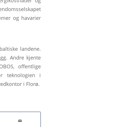
ergikostnader og
iendomsselskapet
lemer og havarier
baltiske landene.
egg. Andre kjente
BOS, offentlige
r teknologien i
edkontor i Florø.