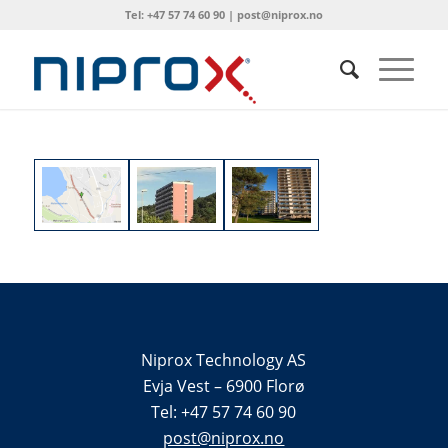
Tel: +47 57 74 60 90 | post@niprox.no
Niprox Technology AS
Evja Vest – 6900 Florø
Tel: +47 57 74 60 90
post@niprox.no