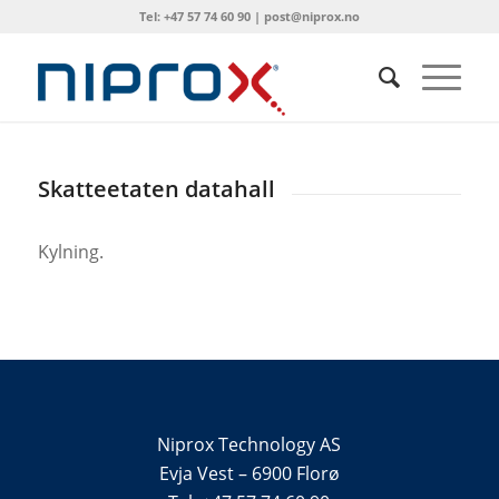
Tel: +47 57 74 60 90 | post@niprox.no
Skatteetaten datahall
Kylning.
Niprox Technology AS
Evja Vest – 6900 Florø