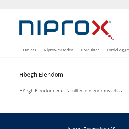
Om oss
Niprox-metoden
Produkter
Fordel og ge
Höegh Eiendom
Höegh Eiendom er et familieeid eiendomsselskap so