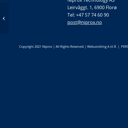
Niprox Technology AS
Leirvåggt. 1, 6900 Florø
Tel: +47 57 74 60 90
GC Rieber Eiendom
post@niprox.no
Copyright 2021 Niprox | All Rights Reserved |
Webutvikling A til Å
|
PER